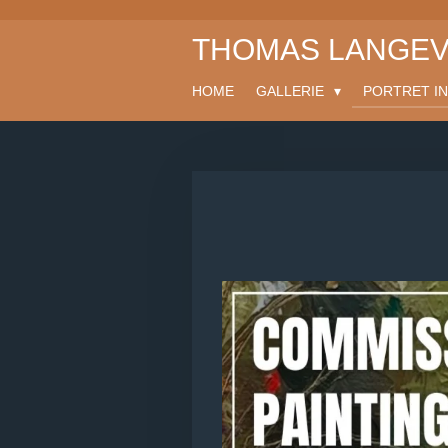
Ga
THOMAS LANGE
direct
naar
de
HOME
GALLERIE
PORTRET I
hoofdinhoud