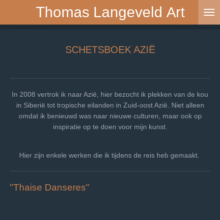
Thomas Langeveld
Art
Ga
direct
naar
de
SCHETSBOEK AZIË
hoofdinhoud
In 2008 vertrok ik naar Azië, hier bezocht ik plekken van de kou
in Siberië tot tropische eilanden in Zuid-oost Azië. Niet alleen
omdat ik benieuwd was naar nieuwe culturen, maar ook op
inspiratie op te doen voor mijn kunst.
Hier zijn enkele werken die ik tijdens de reis heb gemaakt.
"Thaise Danseres"